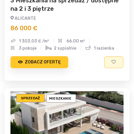
3 Mieszkania na sprzedaż / dostępne
na 2 i 3 piętrze
ALICANTE
86 000 €
1 303,03 € /m²
66.00 m²
3 pokoje
2 sypialnie
1 łazienka
ZOBACZ OFERTĘ
SPRZEDAŻ
MIESZKANIE