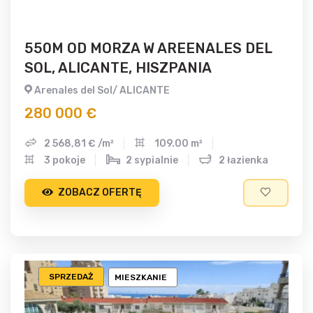
550M OD MORZA W AREENALES DEL
SOL, ALICANTE, HISZPANIA
Arenales del Sol/ ALICANTE
280 000 €
2 568,81 € /m²
109.00 m²
3 pokoje
2 sypialnie
2 łazienka
ZOBACZ OFERTĘ
SPRZEDAŻ
MIESZKANIE