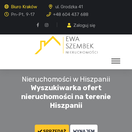
Biuro Kraków
ul. Grodzka 41
Pn-Pt, 9-17
+48 604 437 688
Zaloguj się
Nieruchomości w Hiszpanii
Wyszukiwarka ofert
nieruchomości na terenie
Hiszpanii
SPRZEDAŻ
WYNAJEM