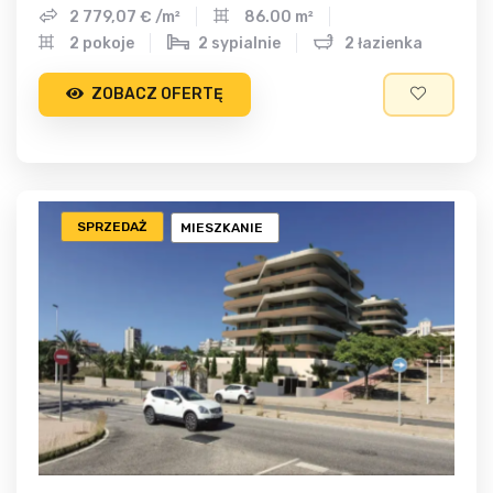
2 779,07 € /m²
86.00 m²
2 pokoje
2 sypialnie
2 łazienka
ZOBACZ OFERTĘ
SPRZEDAŻ
MIESZKANIE