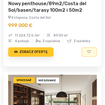
Nowy penthouse/89m2/Costa del
Sol/basen/tarasy 100m2 i 50m2
Estepona, Costa del Sol
999 000 €
11 224,72 € /m²
89.00 m²
4 pokoje
3 sypialnie
3 łazienka
ZOBACZ OFERTĘ
SPRZEDAŻ
MIESZKANIE