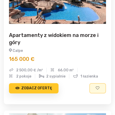
Apartamenty z widokiem na morze i
góry
Calpe
165 000 €
2 500,00 € /m²
66.00 m²
2 pokoje
2 sypialnie
1 łazienka
ZOBACZ OFERTĘ