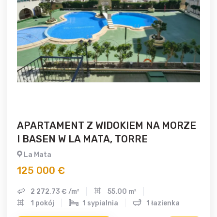
APARTAMENT Z WIDOKIEM NA MORZE
I BASEN W LA MATA, TORRE
La Mata
125 000 €
2 272,73 € /m²
55.00 m²
1 pokój
1 sypialnia
1 łazienka