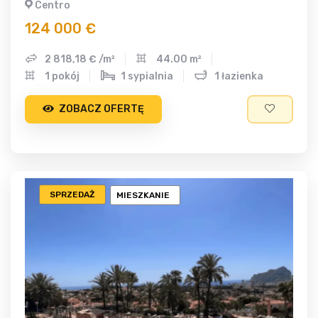
Centro
124 000 €
2 818,18 € /m²
44.00 m²
1 pokój
1 sypialnia
1 łazienka
ZOBACZ OFERTĘ
SPRZEDAŻ
MIESZKANIE