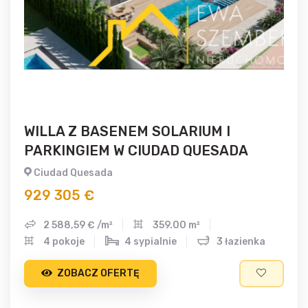
WILLA Z BASENEM SOLARIUM I
PARKINGIEM W CIUDAD QUESADA
Ciudad Quesada
929 305 €
2 588,59 € /m²
359.00 m²
4 pokoje
4 sypialnie
3 łazienka
ZOBACZ OFERTĘ