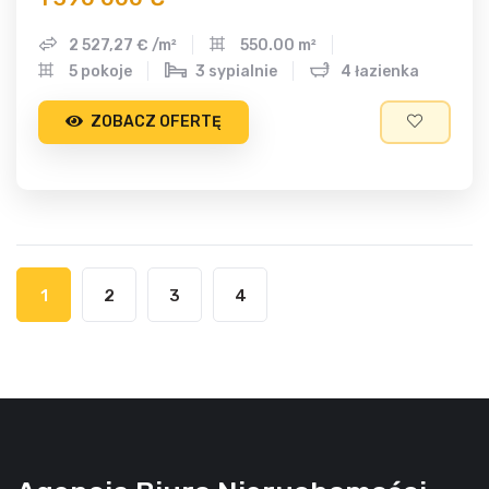
2 527,27 € /m²
550.00 m²
5 pokoje
3 sypialnie
4 łazienka
ZOBACZ OFERTĘ
1
2
3
4