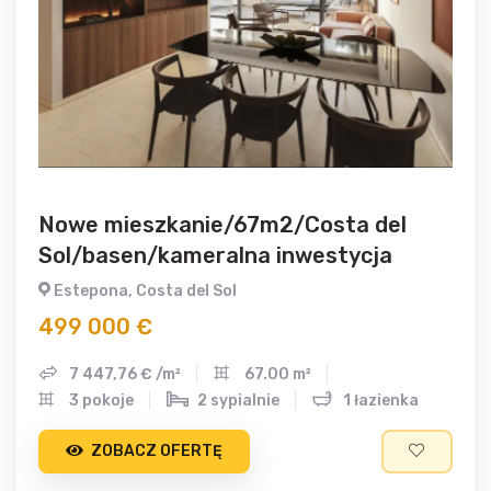
Nowe mieszkanie/67m2/Costa del
Sol/basen/kameralna inwestycja
Estepona, Costa del Sol
499 000 €
7 447,76 € /m²
67.00 m²
3 pokoje
2 sypialnie
1 łazienka
ZOBACZ OFERTĘ