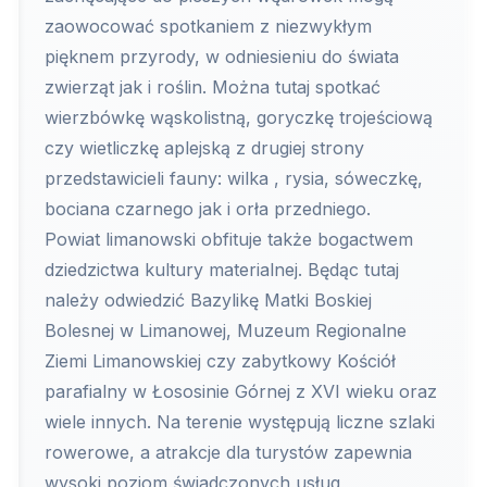
zaowocować spotkaniem z niezwykłym
pięknem przyrody, w odniesieniu do świata
zwierząt jak i roślin. Można tutaj spotkać
wierzbówkę wąskolistną, goryczkę trojeściową
czy wietliczkę aplejską z drugiej strony
przedstawicieli fauny: wilka , rysia, sóweczkę,
bociana czarnego jak i orła przedniego.
Powiat limanowski obfituje także bogactwem
dziedzictwa kultury materialnej. Będąc tutaj
należy odwiedzić Bazylikę Matki Boskiej
Bolesnej w Limanowej, Muzeum Regionalne
Ziemi Limanowskiej czy zabytkowy Kościół
parafialny w Łososinie Górnej z XVI wieku oraz
wiele innych. Na terenie występują liczne szlaki
rowerowe, a atrakcje dla turystów zapewnia
wysoki poziom świadczonych usług