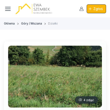
Zgłoś
Główna
Góry / Mszana
Działki
4 zdjęć