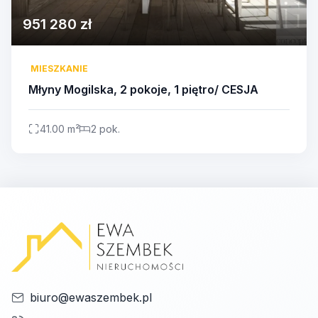
951 280 zł
MIESZKANIE
Młyny Mogilska, 2 pokoje, 1 piętro/ CESJA
41.00 m²
2 pok.
biuro@ewaszembek.pl