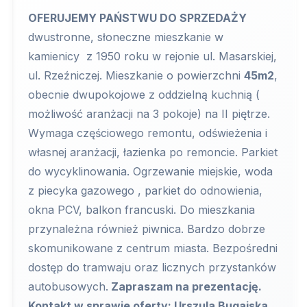
OFERUJEMY PAŃSTWU DO SPRZEDAŻY
dwustronne, słoneczne mieszkanie w
kamienicy z 1950 roku w rejonie ul. Masarskiej,
ul. Rzeźniczej. Mieszkanie o powierzchni
45m2
,
obecnie dwupokojowe z oddzielną kuchnią (
możliwość aranżacji na 3 pokoje) na II piętrze.
Wymaga częściowego remontu, odświeżenia i
własnej aranżacji, łazienka po remoncie. Parkiet
do wycyklinowania. Ogrzewanie miejskie, woda
z piecyka gazowego , parkiet do odnowienia,
okna PCV, balkon francuski. Do mieszkania
przynależna również piwnica. Bardzo dobrze
skomunikowane z centrum miasta. Bezpośredni
dostęp do tramwaju oraz licznych przystanków
autobusowych.
Zapraszam na prezentację.
Kontakt w sprawie oferty; Urszula Bugajska