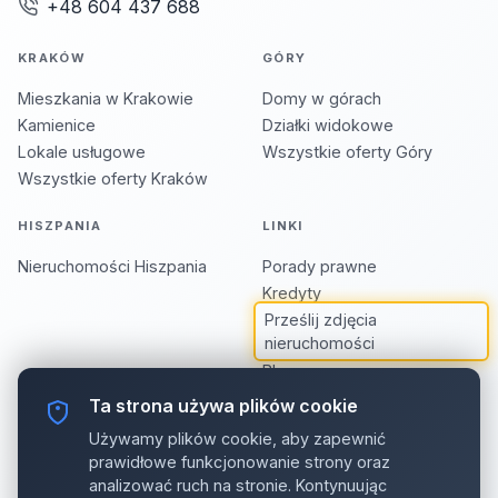
+48 604 437 688
KRAKÓW
GÓRY
Mieszkania w Krakowie
Domy w górach
Kamienice
Działki widokowe
Lokale usługowe
Wszystkie oferty Góry
Wszystkie oferty Kraków
HISZPANIA
LINKI
Nieruchomości Hiszpania
Porady prawne
Kredyty
Prześlij zdjęcia
nieruchomości
Blog
Biuro Stare Miasto
Ta strona używa plików cookie
Polityka prywatności
Używamy plików cookie, aby zapewnić
Pliki cookie
prawidłowe funkcjonowanie strony oraz
analizować ruch na stronie. Kontynuując