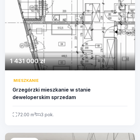
1 431 000 zł
MIESZKANIE
Grzegórzki mieszkanie w stanie
deweloperskim sprzedam
72.00 m²
3 pok.