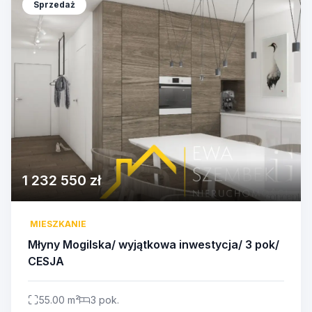
Sprzedaż
1 232 550 zł
MIESZKANIE
Młyny Mogilska/ wyjątkowa inwestycja/ 3 pok/
CESJA
55.00 m²
3 pok.