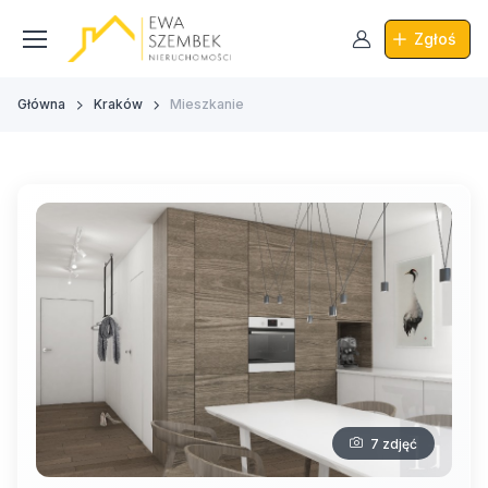
Zgłoś
Główna
Kraków
Mieszkanie
7 zdjęć