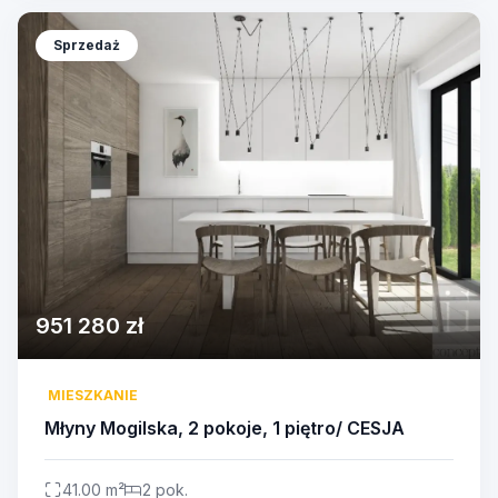
Sprzedaż
951 280 zł
MIESZKANIE
Młyny Mogilska, 2 pokoje, 1 piętro/ CESJA
41.00 m²
2 pok.