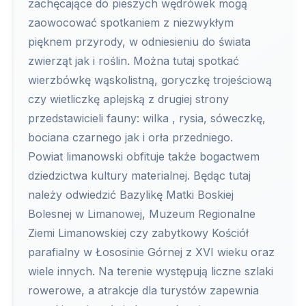
zachęcające do pieszych wędrówek mogą
zaowocować spotkaniem z niezwykłym
pięknem przyrody, w odniesieniu do świata
zwierząt jak i roślin. Można tutaj spotkać
wierzbówkę wąskolistną, goryczkę trojeściową
czy wietliczkę aplejską z drugiej strony
przedstawicieli fauny: wilka , rysia, sóweczkę,
bociana czarnego jak i orła przedniego.
Powiat limanowski obfituje także bogactwem
dziedzictwa kultury materialnej. Będąc tutaj
należy odwiedzić Bazylikę Matki Boskiej
Bolesnej w Limanowej, Muzeum Regionalne
Ziemi Limanowskiej czy zabytkowy Kościół
parafialny w Łososinie Górnej z XVI wieku oraz
wiele innych. Na terenie występują liczne szlaki
rowerowe, a atrakcje dla turystów zapewnia