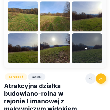
+1
Sprzedaż
Działki
Atrakcyjna działka
budowlano-rolna w
rejonie Limanowej z
malowniczym widokiem