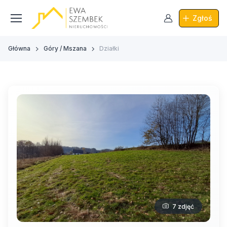
Zgłoś
Główna
Góry / Mszana
Działki
7 zdjęć