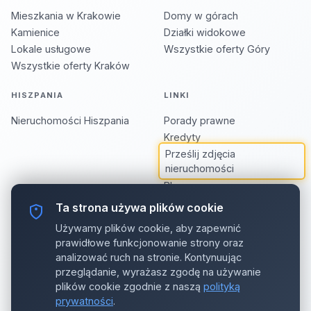
Mieszkania w Krakowie
Domy w górach
Kamienice
Działki widokowe
Lokale usługowe
Wszystkie oferty Góry
Wszystkie oferty Kraków
HISZPANIA
LINKI
Nieruchomości Hiszpania
Porady prawne
Kredyty
Prześlij zdjęcia
nieruchomości
Blog
Biuro Stare Miasto
Ta strona używa plików cookie
Polityka prywatności
Używamy plików cookie, aby zapewnić
Pliki cookie
prawidłowe funkcjonowanie strony oraz
analizować ruch na stronie. Kontynuując
EWA SZEMBEK W SIECI
przeglądanie, wyrażasz zgodę na używanie
plików cookie zgodnie z naszą
polityką
prywatności
.