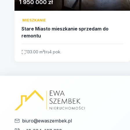
1 950 000 zł
MIESZKANIE
Stare Miasto mieszkanie sprzedam do
remontu
133.00 m²
4 pok.
biuro@ewaszembek.pl