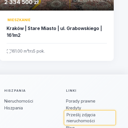
2 334 500 zł
MIESZKANIE
Kraków | Stare Miasto | ul. Grabowskiego |
161m2
161.00 m²
5 pok.
HISZPANIA
LINKI
Nieruchomości
Porady prawne
Hiszpania
Kredyty
Prześlij zdjęcia
nieruchomości
Blog