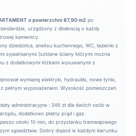
PARTAMENT o powierzchni 87,90 m2
po
andardzie, urządzony z dbałoscią o każdy
ętrowej kamienicy.
rony dziedzińca, aneksu kuchennego, WC, łazienki z
mi sypialnianymi (szklane ściany którymi można
alonu z dodatkowymi łóżkami wysuwanymi z
jmował wymianę elektryki, hydrauliki, nowe tynki,
y z pełnym wyposażeniem. Wysokość pomieszczeń
aty administracyjne : 346 zł dla dwóch osób w
arządu, dodatkowo płatny prąd i gaz.
 pieszo około 10 min, do przystanku tramwajowego
iższym sąsiedztwie. Dobry dojazd w każdym kierunku