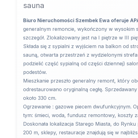
sauna
Biuro Nieruchomości Szembek Ewa oferuje A
generalnym remoncie, wykończony w wysokim st
szczegół. Zlokalizowany jest na I piętrze w III pi
Składa się z sypialni z wyjściem na balkon od st
sauną, otwarta przestrzeń z wydzielonymi strefa
podzielić część sypialną od części dziennej) s
podestów.
Mieszkanie przeszło generalny remont, który obe
odrestaurowano oryginalną cegłę. Sprzedawan
około 330 cm.
Ogrzewanie : gazowe piecem dwufunkcyjnym. Opł
tym: śmieci, woda, fundusz remontowy, koszty z
Doskonała lokalizacja Starego Miasta, do Rynku
200 m, sklepy, restauracje znajdują się w najbl