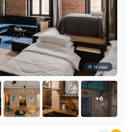
12 zdjęć
+6