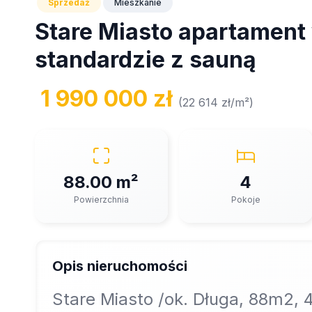
Sprzedaż
Mieszkanie
Stare Miasto apartamen
standardzie z sauną
1 990 000 zł
(22 614 zł/m²)
88.00 m²
4
Powierzchnia
Pokoje
Opis nieruchomości
Stare Miasto /ok. Długa, 88m2, 4